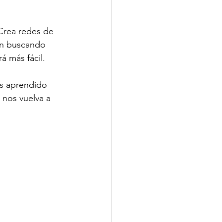
 Crea redes de 
án buscando 
á más fácil.
os aprendido 
 nos vuelva a 