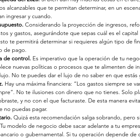
s alcanzables que te permitan determinar, en un escenari
an ingresar y cuando.
supuesto.
 Considerando la proyección de ingresos, refo
os y gastos, asegurándote que sepas cuál es el capital
sto te permitirá determinar si requieres algún tipo de fi
o de pago.
a de control. 
Es imperativo que la operación de tu negoc
blece nuevas políticas o procesos que te alimenten de in
lujo. No te puedes dar el lujo de no saber en que estás
z.
 Hay una máxima financiera: “Los gastos siempre se van
pre”. No te ilusiones con dinero que no tienes. Solo pl
braste, y no con el que facturaste. De esta manera evitar
e no puedas pagar.
ario.
 Quizá esta recomendación salga sobrando, pero s
l. Tu modelo de negocio debe sacar adelante a tu empres
bancario o gubernamental. Si tu operación depende de 