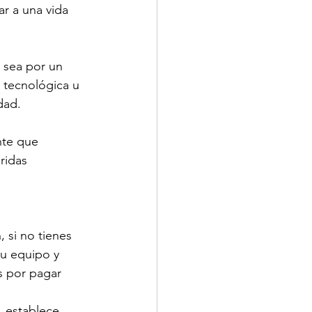
r a una vida 
 sea por un 
 tecnológica u 
dad. 
nte que 
ridas 
 si no tienes 
tu equipo y 
s por pagar 
, establece 