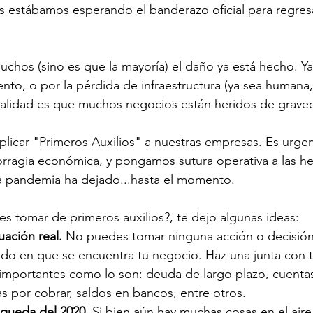
 estábamos esperando el banderazo oficial para regresa
chos (sino es que la mayoría) el daño ya está hecho. Ya
o, o por la pérdida de infraestructura (ya sea humana,
realidad es que muchos negocios están heridos de grave
plicar "Primeros Auxilios" a nuestras empresas. Es urge
ragia económica, y pongamos sutura operativa a las he
a pandemia ha dejado...hasta el momento.
 tomar de primeros auxilios?, te dejo algunas ideas:
uación real.
 No puedes tomar ninguna acción o decisión,
tado en que se encuentra tu negocio. Haz una junta con 
 importantes como lo son: deuda de largo plazo, cuenta
s por cobrar, saldos en bancos, entre otros.
 queda del 2020.
 Si bien aún hay muchas cosas en el aire