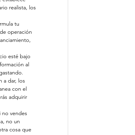
o realista, los 
rmula tu 
 de operación 
nanciamiento, 
io esté bajo 
formación al 
 gastando.
 a dar, los 
anea con el 
ás adquirir 
i no vendes 
a, no un 
otra cosa que 